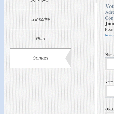
CONTACT
Vot
Adre
Con
S'inscrire
Jou
Pour 
Rempli
Plan
Nom 
Contact
Votre
Objet