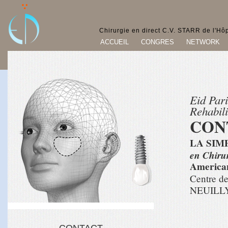
Chirurgie en direct C.V. STARR de l'Hôp
ACCUEIL
CONGRES
NETWORK
Société
Française
de
Eid Pari
Stomatologie
Rehabili
CON
et
LA SIM
Chirurgie
en Chirur
Maxillo
American
Centre d
faciale
NEUILL