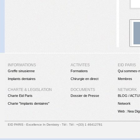
INFORMATIONS
ACTIVITES
EID PARIS
Greffe sinusienne
Formations
Qui sommes-n
Implants dentaires
Chirurgie en direct
Membres
CHARTE & LEGISLATION
DOCUMENTS
NETWORK
Charte Eid Paris
Dossier de Presse
BLOG / ACTU
Charte "Implants dentaires"
Network
Web : Nea Digi
EID PARIS - Excellence In Dentistry - Tél : Tél : +(33) 1 46412781